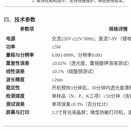
2.
模块化结构设计，支持快速维护，降低使用成本。
四、
技术参数
参数项
规格详情
电源
交流
220V±22V/50Hz；直流7-9V
功率
≤5W
量程与分辨率
0.001-9999，分辨率0.001
重复性误差
≤0.02%（透光度，重铬酸钾溶液测试
线性误差
≤0.1%（硫酸铜测试）
波长精度
≤2nm
稳定性
开机预热
5分钟后，30分钟内透光度漂移≤
检测速度
单样品（
N、P、K三项）≤50分钟（
测试误差
单项误差
≤0.3%（百分比计）
屏幕与打印
3.2寸背光液晶屏；微型热敏打印机，