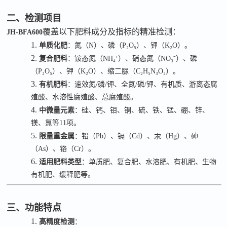
二、检测项目
覆盖以下肥料成分及指标的精准检测：
JH-BFA600
1.
单质化肥
：氮（
N
）、磷（
P₂O₅
）、钾（
K₂O
）。
2.
复合肥料
：铵态氮（
NH₄⁺
）、硝态氮（
NO₃⁻
）、磷
（
P₂O₅
）、钾（
K₂O
）、缩二脲（
C₂H₅N₃O₂
）。
3.
有机肥料
：速效氮
/
磷
/
钾、全氮
/
磷
/
钾、有机质、游离态腐
殖酸、水溶性腐殖酸、总腐殖酸。
4.
中微量元素
：硅、钙、钼、铜、硫、铁、锰、硼、锌、
镁、氯等
11
项。
5.
限量重金属
：铅（
Pb
）、镉（
Cd
）、汞（
Hg
）、砷
（
As
）、铬（
Cr
）。
6.
适用肥料类型
：单质肥、复合肥、水溶肥、有机肥、生物
有机肥、缓释肥等。
三、功能特点
1.
高精度检测
：