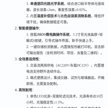
1.
单通道四光路光学系统
，结合进口硅半导体光接收
器，波长误差
≤2nm
，重复性误差
≤0.02%
。
2.
内置
温度补偿技术
与
比色皿误差消除系统
，降低环
境干扰，确保数据稳定可靠。
2.
智能便捷操作
：
1.
搭载
JHOS
微电脑操作系统
，
3.2
寸背光液晶屏
+
轻
触式
6
按键，引导式操作界面，新手快速上手。
2.
一键存储检测数据，内置微型热敏打印机，双击即
可输出报告（含检测时间、项目、含量及二维码）。
3.
全场景适用性
：
1.
交直流两用供电（
AC220V/
车载
DC12V
），内置锂
电池支持野外连续作业。
2.
箱式便携设计，集成仪器、试剂与玻璃器皿，开箱
即用，无需复杂配制。
4.
高效耐用
：
1.
单色
LED
光源
+
双拨轮滤光技术，光源寿命达
10
万
小时，光强稳定性
≤1.5%
。