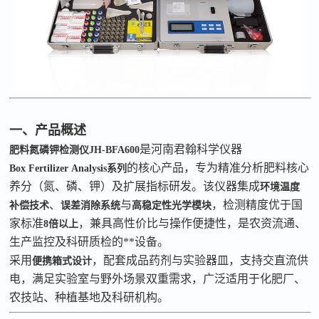
一、产品概述
是河南君翰科学仪器
肥料氮磷钾检测仪
JH-BFA600
的核心产品，专为精准分析肥料核心
Box
Fertilizer
Analysis
系列
养分（氮、磷、钾）及扩展指标研发。该仪器集成
环境温度
、
与
，检测精度优于国
补偿技术
误差消除系统
高稳定性光学模块
家标准
，兼具高性价比与操作便捷性，是农资流通、
8
倍以上
生产监控及科研质检的**设备。
采用
，配套成品药剂与实验器皿，支持交直流供
便携箱式设计
电，满足实验室与野外场景双重需求，广泛适用于化肥厂、
农技站、种植基地及科研机构。