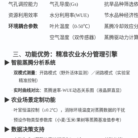
气孔调控能力
气孔导度
(Gs)
抗旱品种筛选
资源利用效率
水分利用率
(WUE)
节水品种经济
环境耦合参数
叶片温度（
0-50℃）
蒸腾冷却效应
空气湿度（双传感器）
蒸腾驱动力计
三、
功能优势：精准农业水分管理引擎
▶ 智能蒸腾分析系统
·
双模式测量
：开路模式（野外活体监测）／闭路模式（实验室
精准控制）
·
实时曲线对比
：蒸腾速率
-WUE
动态关系图（液晶屏直显）
▶ 农业场景定制功能
·
叶室恒温控制（
±0.2℃
），消除环境温度对蒸腾数据的干扰
·
预设作物类型参数库（小麦
/
玉米
/
果树等蒸腾基准值参考）
▶ 数据决策支持