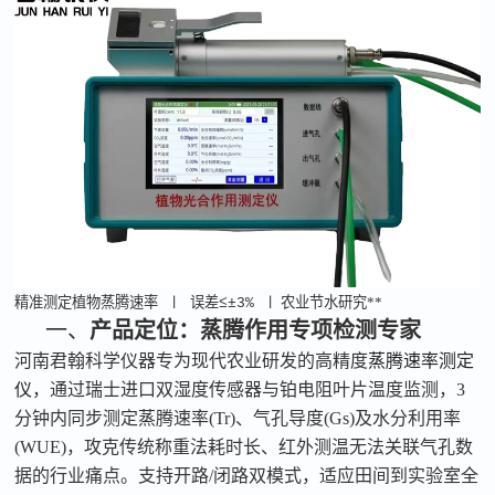
精准测定植物蒸腾速率
〡
误差
〡 农业节水研究**
≤±3%
一、
产品定位：蒸腾作用专项检测专家
河南君翰科学仪器专为现代农业研发的高精度
蒸腾速率测定
仪
，通过瑞士进口双湿度传感器与铂电阻叶片温度监测，
3
分钟内同步测定蒸腾速率
(Tr)
、气孔导度
(Gs)
及水分利用率
(WUE)
，攻克传统称重法耗时长、红外测温无法关联气孔数
据的行业痛点。支持开路
/
闭路双模式，适应田间到实验室全