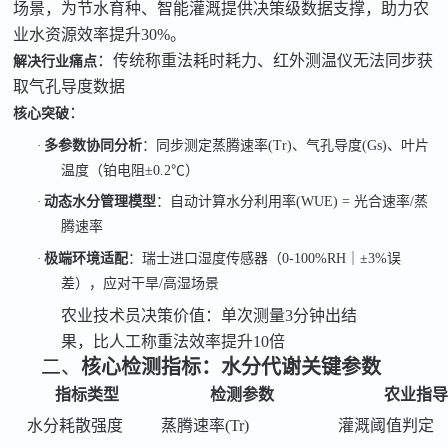
场景，为节水育种、智能灌溉提供决策级数据支撑，助力农
业水资源效率提升
30%
。
：传统称重法耗时耗力、红外测温仪无法同步获
解决行业痛点
取气孔导度数据
：
核心突破
·
多参数协同分析
：同步测定蒸腾速率
(Tr)
、气孔导度
(Gs)
、叶片
温度（铂电阻
±0.2℃
）
·
动态水分管理模型
：自动计算水分利用率
(WUE) =
光合速率
/
蒸
腾速率
·
极端环境适配
：瑞士进口湿度传感器（
0-100%RH
｜
±3%
误
差），应对干旱
/
高湿场景
农业技术员决策价值：单次测量
3分钟出结
果，比人工称重法效率提升10倍
二、
核心检测指标：水分代谢关键参数
指标类型
检测参数
农业指
水分耗散强度
蒸腾速率
(Tr)
灌溉阈值判定