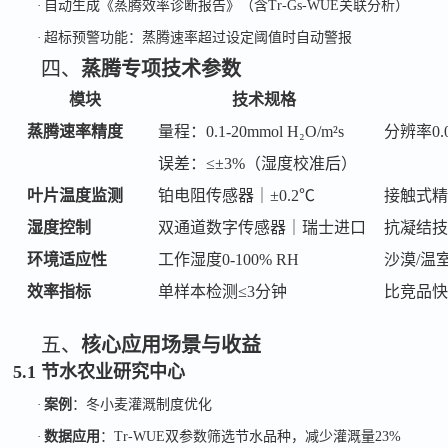
·
自动生成《蒸腾效率诊断报告》（含
Tr-Gs-WUE
关联分析）
·
超标预警功能：蒸腾速率超过设定阈值时自动警报
四、
蒸腾专项技术参数
模块
技术规格
蒸腾速率精度
量程：
0.1-20mmol H₂O/m²s
分辨率
0
误差：
≤±3%（湿度校准后）
叶片温度监测
铂电阻传感器｜
±0.2℃
接触式
湿度控制
双通道数字传感器｜瑞士进口
抗凝结
环境适应性
工作湿度
0-100% RH
沙漠
/温
效率指标
单样本检测
≤3分钟
比竞品
五、
核心应用场景与收益
5.1 节水农业研究中心
·
案例
：冬小麦灌溉制度优化
·
数据应用
：
Tr-WUE
双参数筛选节水品种，减少灌溉量
23%