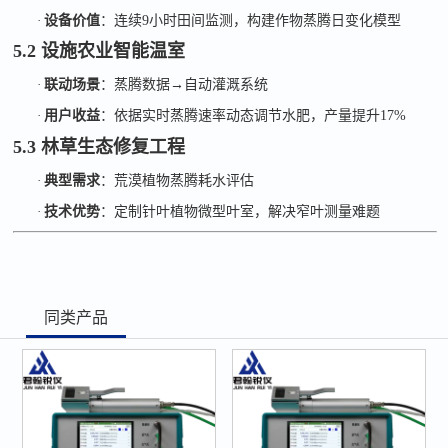
·
设备价值
：连续
9
小时田间监测，构建作物蒸腾日变化模型
5.2 设施农业智能温室
·
联动场景
：蒸腾数据
→
自动灌溉系统
·
用户收益
：依据实时蒸腾速率动态调节水肥，产量提升
17%
5.3 林草生态修复工程
·
典型需求
：荒漠植物蒸腾耗水评估
·
技术优势
：定制针叶植物微型叶室，解决窄叶测量难题
同类产品